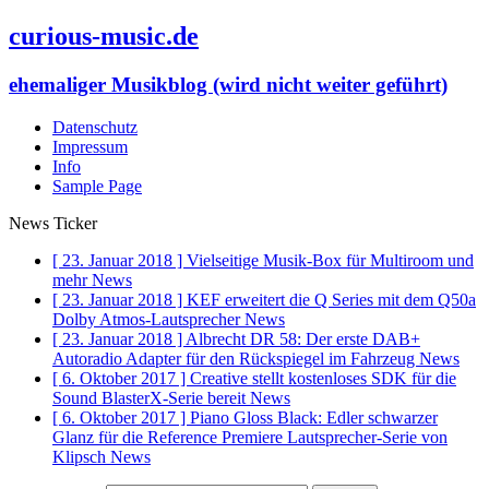
curious-music.de
ehemaliger Musikblog (wird nicht weiter geführt)
Datenschutz
Impressum
Info
Sample Page
News Ticker
[ 23. Januar 2018 ]
Vielseitige Musik-Box für Multiroom und
mehr
News
[ 23. Januar 2018 ]
KEF erweitert die Q Series mit dem Q50a
Dolby Atmos-Lautsprecher
News
[ 23. Januar 2018 ]
Albrecht DR 58: Der erste DAB+
Autoradio Adapter für den Rückspiegel im Fahrzeug
News
[ 6. Oktober 2017 ]
Creative stellt kostenloses SDK für die
Sound BlasterX-Serie bereit
News
[ 6. Oktober 2017 ]
Piano Gloss Black: Edler schwarzer
Glanz für die Reference Premiere Lautsprecher-Serie von
Klipsch
News