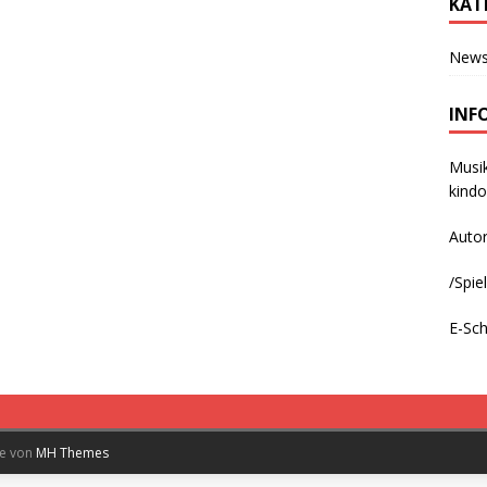
KAT
New
INF
Musik
kindo
Auto
/
Spie
E-Sc
me von
MH Themes