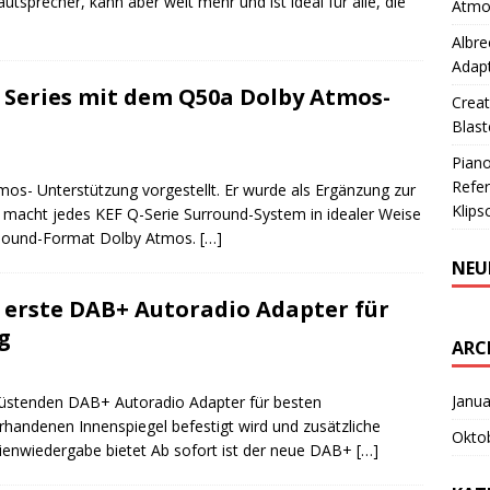
utsprecher, kann aber weit mehr und ist ideal für alle, die
Atmo
Albre
Adapt
Q Series mit dem Q50a Dolby Atmos-
Creat
Blast
Piano
Refer
os- Unterstützung vorgestellt. Er wurde als Ergänzung zur
Klips
 macht jedes KEF Q-Serie Surround-System in idealer Weise
Sound-Format Dolby Atmos.
[…]
NEU
r erste DAB+ Autoradio Adapter für
g
ARC
Janua
urüstenden DAB+ Autoradio Adapter für besten
rhandenen Innenspiegel befestigt wird und zusätzliche
Okto
ienwiedergabe bietet Ab sofort ist der neue DAB+
[…]