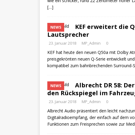
wie ein schicker, rund 22 Zentimeter hoher La
[…]
KEF erweitert die 
NEWS
Lautsprecher
23. Januar 2018
MP_Admin
0
KEF hat heute den neuen Q50a mit Dolby Atm
preisgekrönten neuen Q-Serie entwickelt und
kompatibel zum bahnbrechenden Surround-
Albrecht DR 58: De
NEWS
den Rückspiegel im Fahrzeu
23. Januar 2018
MP_Admin
0
Albrecht Audio präsentiert den leicht nachz
Digitalradioempfang, der einfach auf dem vo
Funktionen zum Freisprechen sowie zur Med