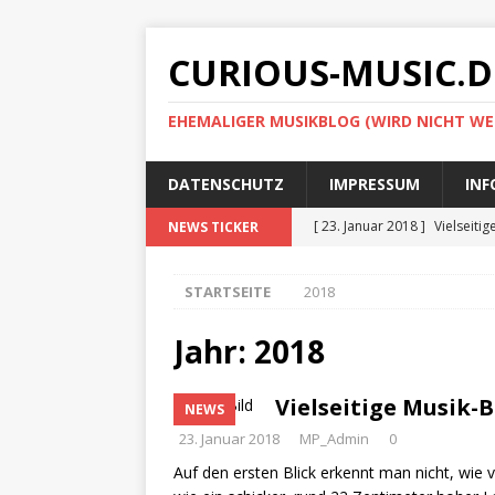
CURIOUS-MUSIC.D
EHEMALIGER MUSIKBLOG (WIRD NICHT WE
DATENSCHUTZ
IMPRESSUM
INF
[ 23. Januar 2018 ]
Vielseiti
NEWS TICKER
[ 23. Januar 2018 ]
KEF erwei
STARTSEITE
2018
[ 23. Januar 2018 ]
Albrecht 
Fahrzeug
NEWS
Jahr:
2018
[ 6. Oktober 2017 ]
Creative
Vielseitige Musik-
NEWS
[ 6. Oktober 2017 ]
Piano Gl
23. Januar 2018
MP_Admin
0
Lautsprecher-Serie von Klip
Auf den ersten Blick erkennt man nicht, wie 